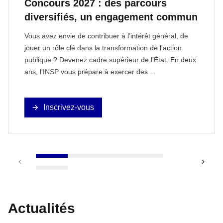
Concours 2027 : des parcours
diversifiés, un engagement commun
Vous avez envie de contribuer à l’intérêt général, de
jouer un rôle clé dans la transformation de l'action
publique ? Devenez cadre supérieur de l'État. En deux
ans, l'INSP vous prépare à exercer des ...
Inscrivez-vous
1
2
3
4
Précédent
Sui
5
Actualités