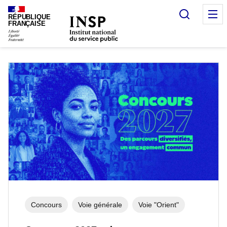
Panneau de gestion des cookies
Recherc
O
RÉPUBLIQUE
FRANÇAISE
Accueil
Concours
Voie générale
Voie "Orient"