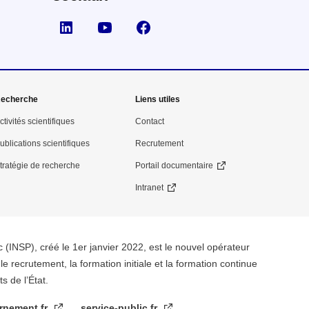
Suivez nous sur LinkedIn
Suivez nous sur YouTube
Suivez nous sur Facebook
echerche
Liens utiles
ctivités scientifiques
Contact
ublications scientifiques
Recrutement
tratégie de recherche
Portail documentaire
Intranet
ic (INSP), créé le 1er janvier 2022, est le nouvel opérateur
le recrutement, la formation initiale et la formation continue
s de l’État.
rnement.fr
service-public.fr