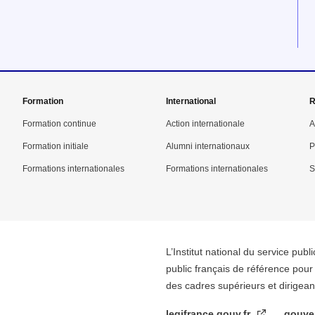
Formation
International
R
Formation continue
Action internationale
A
Formation initiale
Alumni internationaux
P
Formations internationales
Formations internationales
S
L’Institut national du service publ
public français de référence pour 
des cadres supérieurs et dirigeant
legifrance.gouv.fr
gouve