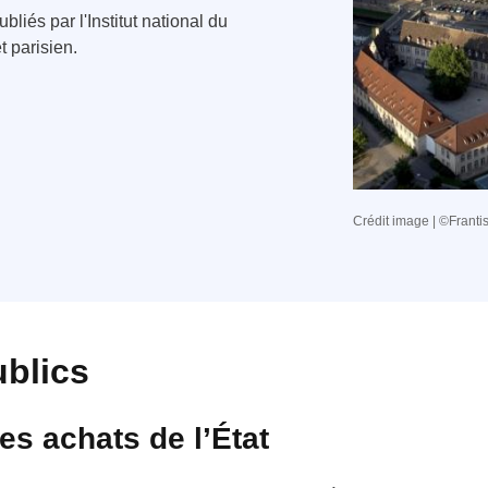
bliés par l'Institut national du
t parisien.
Crédit image | ©Franti
blics
es achats de l’État