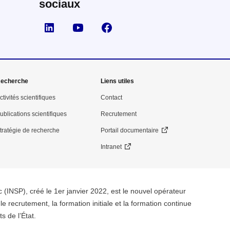
sociaux
Suivez nous sur LinkedIn
Suivez nous sur YouTube
Suivez nous sur Facebook
echerche
Liens utiles
ctivités scientifiques
Contact
ublications scientifiques
Recrutement
tratégie de recherche
Portail documentaire
Intranet
ic (INSP), créé le 1er janvier 2022, est le nouvel opérateur
le recrutement, la formation initiale et la formation continue
s de l’État.