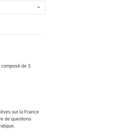
st composé de 3
lèves sur la France
re de questions
ratique.