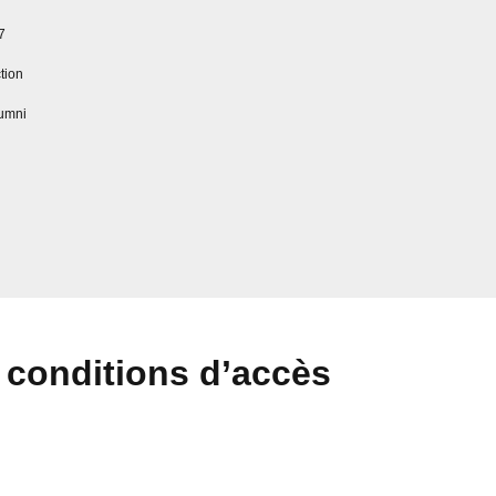
7
tion
umni
t conditions d’accès