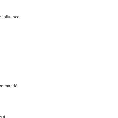
d’influence
ecommandé
crit