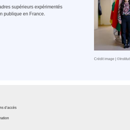
cadres supérieurs expérimentés
ion publique en France.
Crédit image | ©Institu
ons d’accès
mation