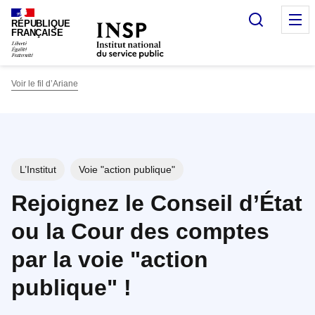
Panneau de gestion des cookies
Recherc
O
RÉPUBLIQUE
FRANÇAISE
Voir le fil d’Ariane
L’Institut
Voie "action publique"
Rejoignez le Conseil d’État
ou la Cour des comptes
par la voie "action
publique" !