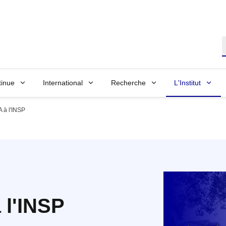
R
tinue
International
Recherche
L'Institut
A à l'INSP
à l'INSP