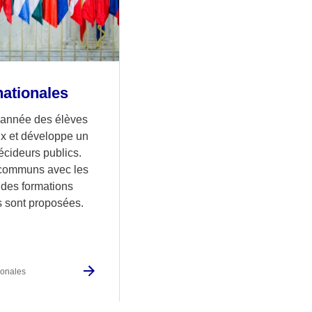
nationales
 année des élèves
ux et développe un
écideurs publics.
 communs avec les
 des formations
s sont proposées.
ionales