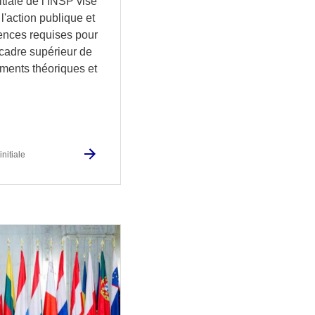
itiale de l’INSP vise
l'action publique et
ences requises pour
 cadre supérieur de
nements théoriques et
nitiale