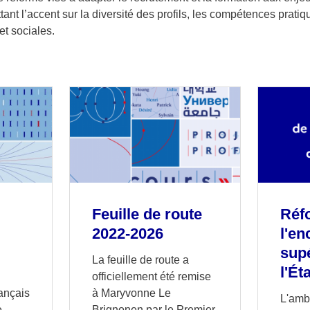
tant l’accent sur la diversité des profils, les compétences pratiqu
 et sociales.
Feuille de route
Réf
2022-2026
l'e
sup
La feuille de route a
l'Ét
officiellement été remise
rançais
à Maryvonne Le
L'ambi
e
Brignonen par le Premier