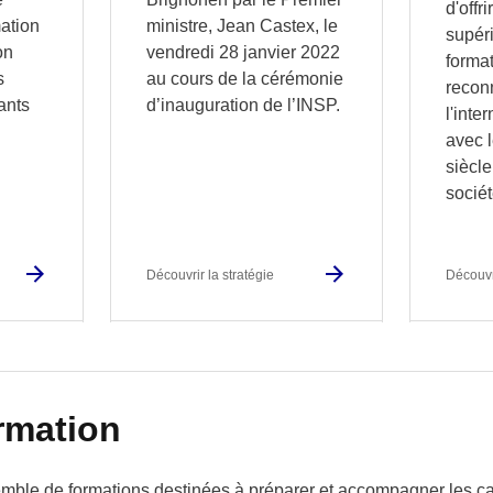
d'offr
mation
ministre, Jean Castex, le
supéri
on
vendredi 28 janvier 2022
format
s
au cours de la cérémonie
recon
ants
d’inauguration de l’INSP.
l'inte
avec l
siècle
sociét
Découvrir la stratégie
Découvr
ormation
ble de formations destinées à préparer et accompagner les ca