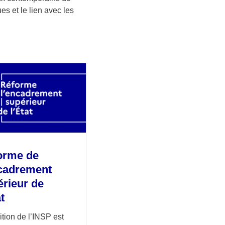
es et le lien avec les
orme de
ncadrement
érieur de
at
tion de l’INSP est