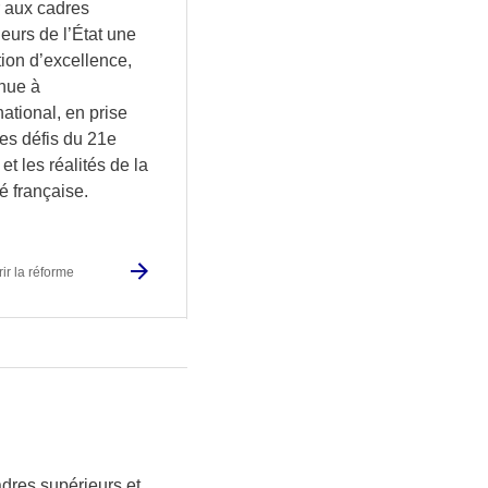
ir aux cadres
eurs de l’État une
ion d’excellence,
nue à
rnational, en prise
es défis du 21e
 et les réalités de la
é française.
ir la réforme
dres supérieurs et