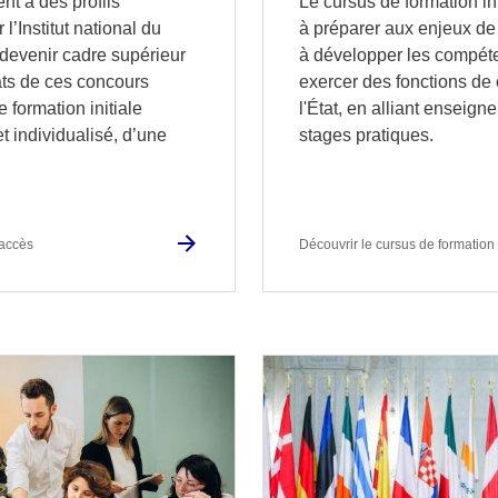
nt à des profils
Le cursus de formation in
 l’Institut national du
à préparer aux enjeux de 
 devenir cadre supérieur
à développer les compét
éats de ces concours
exercer des fonctions de
 formation initiale
l'État, en alliant enseig
t individualisé, d’une
stages pratiques.
'accès
Découvrir le cursus de formation i