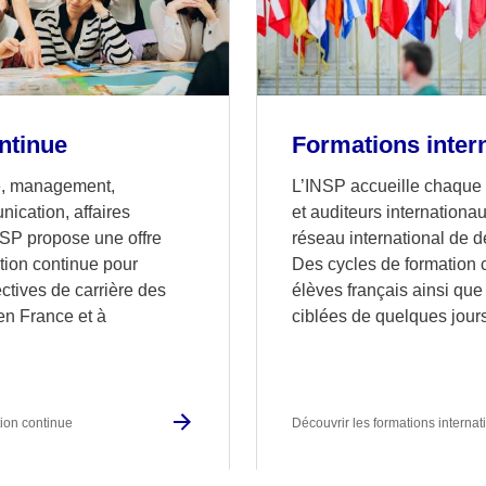
ntinue
Formations inter
e, management,
L’INSP accueille chaque
ication, affaires
et auditeurs internationa
NSP propose une offre
réseau international de d
ation continue pour
Des cycles de formation
ectives de carrière des
élèves français ainsi que
en France et à
ciblées de quelques jour
tion continue
Découvrir les formations internat